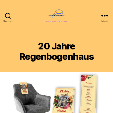
Suchen
Menü
Homepage
Hotel
Regenbogenhaus
gGmbH
20 Jahre
Regenbogenhaus